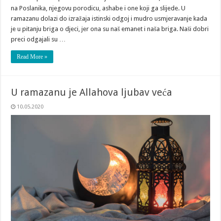
na Poslanika, njegovu porodicu, ashabe i one koji ga slijede. U
ramazanu dolazi do izražaja istinski odgoj i mudro usmjeravanje kada
je u pitanju briga o djeci, jer ona su naš emanet i naša briga. Naši dobri
preci odgajali su …
Read More »
U ramazanu je Allahova ljubav veća
10.05.2020