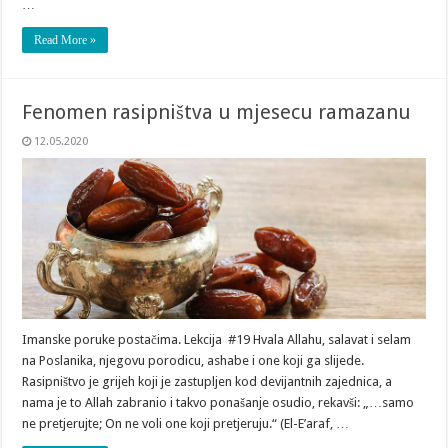
…
Read More »
Fenomen rasipništva u mjesecu ramazanu
12.05.2020
Imanske poruke postačima. Lekcija #19 Hvala Allahu, salavat i selam
na Poslanika, njegovu porodicu, ashabe i one koji ga slijede.
Rasipništvo je grijeh koji je zastupljen kod devijantnih zajednica, a
nama je to Allah zabranio i takvo ponašanje osudio, rekavši: „…samo
ne pretjerujte; On ne voli one koji pretjeruju.“ (El-E’araf, …