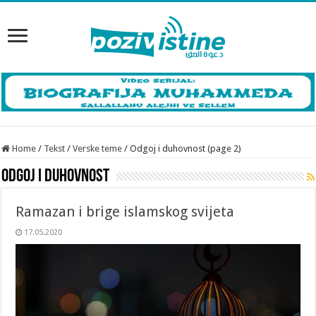
Home
/
Tekst
/
Verske teme
/
Odgoj i duhovnost (page 2)
Odgoj i duhovnost
Ramazan i brige islamskog svijeta
17.05.2020