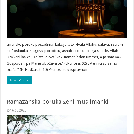
Imanske poruke postačima. Lekcija #24 Hvala Allahu, salavat i selam
na Poslanika, njegovu porodicu, ashabe i one koji ga slijede. Allah
Uzvišeni kaže: „Doista je ovaj vaš ummet jedan ummet, a Ja sam vaš
Gospodar, pa Mene obožavajte.“ (El-Enbija, 92) „Vjernici su samo
braća.“ (El-Hudžurat, 10) Prenosi se u ispravnom …
Read More »
Ramazanska poruka ženi muslimanki
16.05.2020