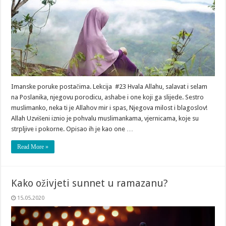
Imanske poruke postačima. Lekcija #23 Hvala Allahu, salavat i selam
na Poslanika, njegovu porodicu, ashabe i one koji ga slijede. Sestro
muslimanko, neka ti je Allahov mir i spas, Njegova milost i blagoslov!
Allah Uzvišeni iznio je pohvalu muslimankama, vjernicama, koje su
strpljive i pokorne. Opisao ih je kao one …
Read More »
Kako oživjeti sunnet u ramazanu?
15.05.2020