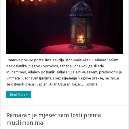
Imanske poruke postačima. Lekcija #22 Hvala Allahu, salavat i selam
na Poslanika, njegovu porodicu, ashabe i one koji ga slijede.
Muhammed, Allahov poslanik, sallallahu alejhi ve sellem, predvodnik je
ummeta i uzor svim ljudima, i bez slijeđenja njegove prakse, ne može
se ostvariti sreća i uspjeh. Allah Uzvišeni kaže: „…onima …
Read More »
Ramazan je mjesec samilosti prema
muslimanima