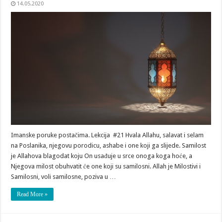
14.05.2020
Imanske poruke postačima. Lekcija #21 Hvala Allahu, salavat i selam
na Poslanika, njegovu porodicu, ashabe i one koji ga slijede. Samilost
je Allahova blagodat koju On usađuje u srce onoga koga hoće, a
Njegova milost obuhvatit će one koji su samilosni. Allah je Milostivi i
Samilosni, voli samilosne, poziva u …
Read More »