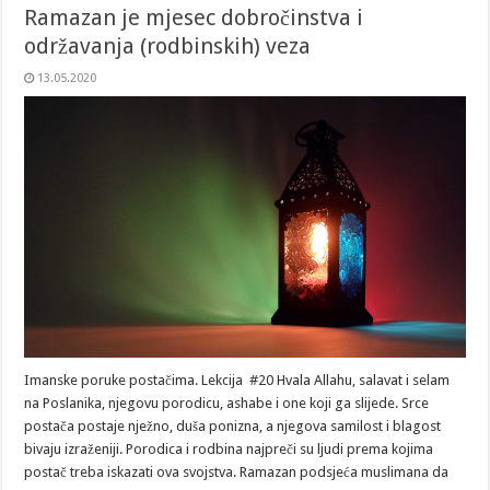
Ramazan je mjesec dobročinstva i
održavanja (rodbinskih) veza
13.05.2020
Imanske poruke postačima. Lekcija #20 Hvala Allahu, salavat i selam
na Poslanika, njegovu porodicu, ashabe i one koji ga slijede. Srce
postača postaje nježno, duša ponizna, a njegova samilost i blagost
bivaju izraženiji. Porodica i rodbina najpreči su ljudi prema kojima
postač treba iskazati ova svojstva. Ramazan podsjeća muslimana da