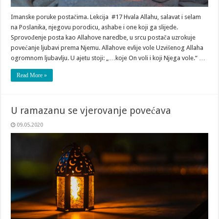
Imanske poruke postačima. Lekcija #17 Hvala Allahu, salavat i selam
na Poslanika, njegovu porodicu, ashabe i one koji ga slijede.
Sprovođenje posta kao Allahove naredbe, u srcu postača uzrokuje
povećanje ljubavi prema Njemu. Allahove evlije vole Uzvišenog Allaha
ogromnom ljubavlju. U ajetu stoji: „…koje On voli i koji Njega vole.“ …
Read More »
U ramazanu se vjerovanje povećava
09.05.2020