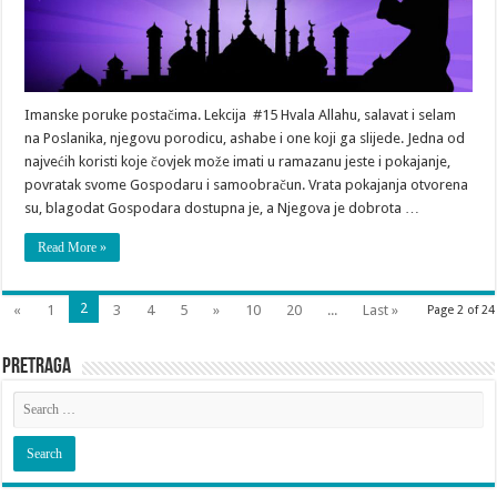
Imanske poruke postačima. Lekcija #15 Hvala Allahu, salavat i selam
na Poslanika, njegovu porodicu, ashabe i one koji ga slijede. Jedna od
najvećih koristi koje čovjek može imati u ramazanu jeste i pokajanje,
povratak svome Gospodaru i samoobračun. Vrata pokajanja otvorena
su, blagodat Gospodara dostupna je, a Njegova je dobrota …
Read More »
2
«
1
3
4
5
»
10
20
...
Last »
Page 2 of 24
Pretraga