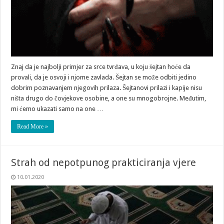
Znaj da je najbolji primjer za srce tvrđava, u koju šejtan hoće da
provali, da je osvoji i njome zavlada. Šejtan se može odbiti jedino
dobrim poznavanjem njegovih prilaza. Šejtanovi prilazi i kapije nisu
ništa drugo do čovjekove osobine, a one su mnogobrojne. Međutim,
mi ćemo ukazati samo na one …
Read More »
Strah od nepotpunog prakticiranja vjere
10.01.2020