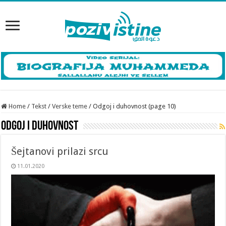
Home
/
Tekst
/
Verske teme
/
Odgoj i duhovnost (page 10)
Odgoj i duhovnost
Šejtanovi prilazi srcu
11.01.2020