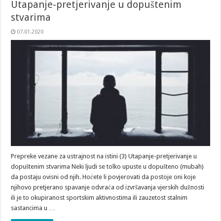
Utapanje-pretjerivanje u dopuštenim
stvarima
07.01.2020
Prepreke vezane za ustrajnost na istini (3) Utapanje-pretjerivanje u
dopuštenim stvarima Neki ljudi se tolko upuste u dopušteno (mubah)
da postaju ovisni od njih. Hoćete li povjerovati da postoje oni koje
njihovo pretjerano spavanje odvraća od izvršavanja vjerskih dužnosti
ili je to okupiranost sportskim aktivnostima ili zauzetost stalnim
sastancima u …