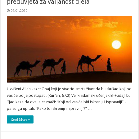
preduvjeta za valjanost djela
07.01.2020
Uzvišeni Allah kaže: Onaj koji je stvorio smrt i život da bi iskušao koji od
vas će bolje postupati. (Kur’an, 67:2) Veliki islamski učenjak El-Fudajl b.
‘Ijad kaže da ovaj ajet znači: “Koji od vas će biti iskreniji i ispravniji” –
pa su ga upitali: “Kako to iskreniji i ispravniji?” …
Read More »