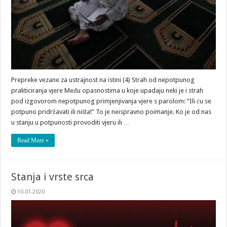
Prepreke vezane za ustrajnost na istini (4) Strah od nepotpunog
prakticiranja vjere Među opasnostima u koje upadaju neki je i strah
pod izgovorom nepotpunog primjenjivanja vjere s parolom: “Ili ću se
potpuno pridržavati ili ništa!” To je neispravno poimanje. Ko je od nas
u stanju u potpunosti provoditi vjeru ili …
Read More »
Stanja i vrste srca
10.01.2020