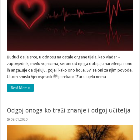
Budući da je srce, u odnosu na ostale organe tijela, kao vladar –
zapovjednik, među vojnicima, svi oni od njega dobijaju naređenja i ono
ih angažuje da djeluju, gdje i kako ono hoće. Svi se oni za njim povode.
U tom smislu Vjerovjesnik ﷺ je rekao: “Zar u tijelu nema …
Read More »
Odgoj onoga ko traži znanje i odgoj učitelja
09.01.2020