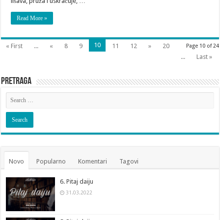
lišava, pruža i uskraćuje, …
Read More »
10
« First
...
«
8
9
11
12
»
20
Page 10 of 24
...
Last »
Pretraga
Novo
Popularno
Komentari
Tagovi
6. Pitaj daiju
31.03.2022