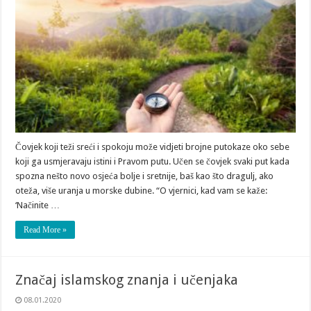
Čovjek koji teži sreći i spokoju može vidjeti brojne putokaze oko sebe
koji ga usmjeravaju istini i Pravom putu. Učen se čovjek svaki put kada
spozna nešto novo osjeća bolje i sretnije, baš kao što dragulj, ako
oteža, više uranja u morske dubine. “O vjernici, kad vam se kaže:
‘Načinite …
Read More »
Značaj islamskog znanja i učenjaka
08.01.2020