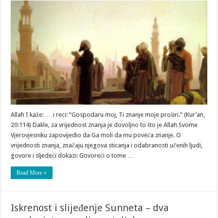
Allah I kaže: …i reci: “Gospodaru moj, Ti znanje moje proširi.” (Kur’an,
20:114) Dakle, za vrijednost znanja je dovoljno to što je Allah Svome
Vjerovjesniku zapovijedio da Ga moli da mu poveća znanje. O
vrijednosti znanja, značaju njegova sticanja i odabranosti učenih ljudi,
govore i sljedeći dokazi: Govoreći o tome …
Read More »
Iskrenost i slijeđenje Sunneta – dva