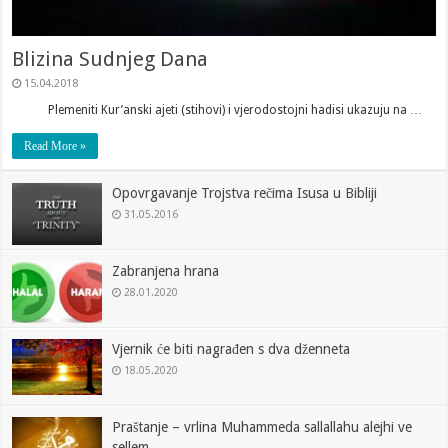
Blizina Sudnjeg Dana
15.04.2018
Plemeniti Kur’anski ajeti (stihovi) i vjerodostojni hadisi ukazuju na …
Read More »
Opovrgavanje Trojstva rečima Isusa u Bibliji
31.05.2016
Zabranjena hrana
28.01.2020
Vjernik će biti nagrađen s dva dženneta
18.05.2020
Praštanje – vrlina Muhammeda sallallahu alejhi ve
sellem