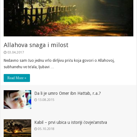
Allahova snaga i milost
03.04.2017
Nedavno sam čuo jednu vrlo dirljivu priču koja govori o Allahovoj,
subhanehu ve te‘ala, ljubavi …
Read More »
Da li je umro Omer ibn Hattab, r.a.?
13.08.2015
Kabil – prvi ubica u istoriji čovječanstva
05.10.2018