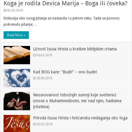
Koga je rodila Devica Marija – Boga ili čoveka?
02.02.2016
Diskusija oko ovog pitanja se nastavila i u petom veku. Tada se ponovo
pokrenulo pitanje; …
Read More »
Ličnost Isusa Hrista u kratkim biblijskim crtama
06.03.2019
Kad BOG kaže: “Budi!” – ono bude!
30.09.2015
Neosnovanost tobožnjih sumnji koje sveštenici
iznose o Muhammedovim, mir nad njim, hadisima
(citatima)
17.07.2015
Priroda Isusa Hrista i hrišćanska neslaganja oko toga
02.02.2016