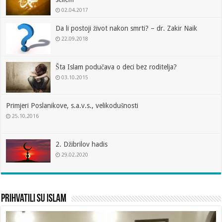
02.04.2017
Da li postoji život nakon smrti? – dr. Zakir Naik
22.09.2018
Šta Islam podučava o deci bez roditelja?
03.10.2015
Primjeri Poslanikove, s.a.v.s., velikodušnosti
25.10.2016
2. Džibrilov hadis
29.02.2020
Prihvatili su islam