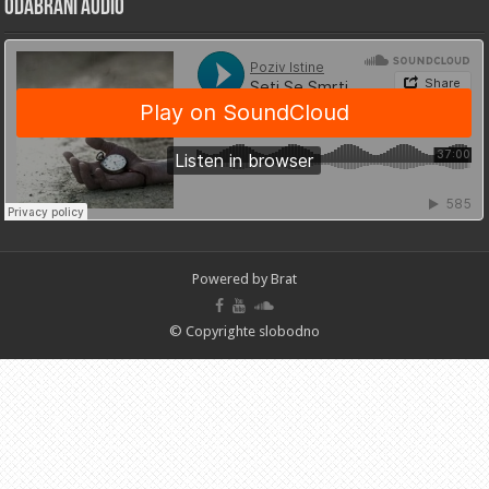
Odabrani Audio
Powered by Brat
© Copyrighte slobodno