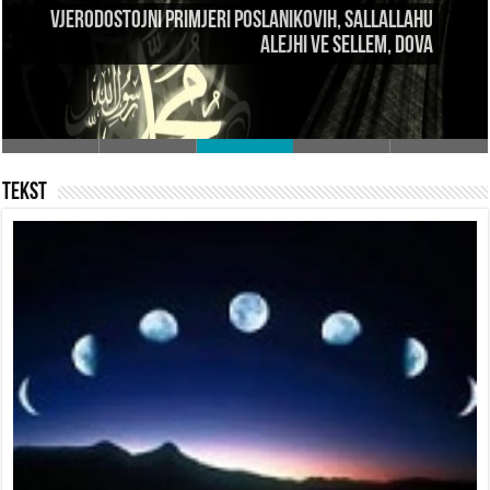
Pravila lijepog ponašanja prilikom upućivanja dove i
uzroci njenog primanja
Tekst