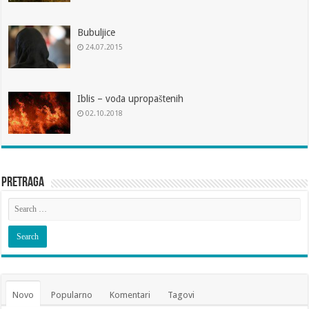
Bubuljice
24.07.2015
Iblis – vođa upropaštenih
02.10.2018
Pretraga
Novo
Popularno
Komentari
Tagovi