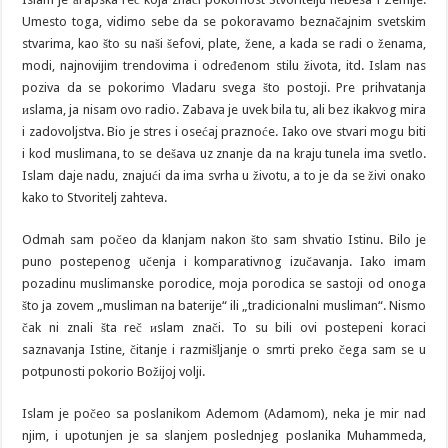
Umesto toga, vidimo sebe da se pokoravamo beznačajnim svetskim
stvarima, kao što su naši šefovi, plate, žene, a kada se radi o ženama,
modi, najnovijim trendovima i određenom stilu života, itd. Islam nas
poziva da se pokorimo Vladaru svega što postoji. Pre prihvatanja
иslama, ja nisam ovo radio. Zabava je uvek bila tu, ali bez ikakvog mira
i zadovoljstva. Bio je stres i osećaj praznoće. Iako ove stvari mogu biti
i kod muslimana, to se dešava uz znanje da na kraju tunela ima svetlo.
Islam daje nadu, znajući da ima svrha u životu, a to je da se živi onako
kako to Stvoritelj zahteva.
Odmah sam počeo da klanjam nakon što sam shvatio Istinu. Bilo je
puno postepenog učenja i komparativnog izučavanja. Iako imam
pozadinu muslimanske porodice, moja porodica se sastoji od onoga
što ja zovem „musliman na baterije“ ili „tradicionalni musliman“. Nismo
čak ni znali šta reč иslam znači. To su bili ovi postepeni koraci
saznavanja Istine, čitanje i razmišljanje o smrti preko čega sam se u
potpunosti pokorio Božijoj volji.
Islam je počeo sa poslanikom Ademom (Adamom), neka je mir nad
njim, i upotunjen je sa slanjem poslednjeg poslanika Muhammeda,