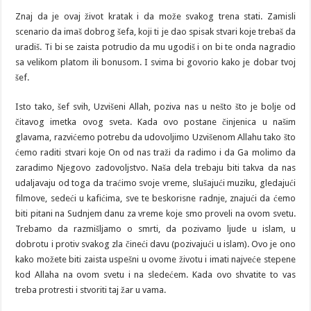
Znaj da je ovaj život kratak i da može svakog trena stati. Zamisli
scenario da imaš dobrog šefa, koji ti je dao spisak stvari koje trebaš da
uradiš. Ti bi se zaista potrudio da mu ugodiš i on bi te onda nagradio
sa velikom platom ili bonusom. I svima bi govorio kako je dobar tvoj
šef.
Isto tako, šef svih, Uzvišeni Allah, poziva nas u nešto što je bolje od
čitavog imetka ovog sveta. Kada ovo postane činjenica u našim
glavama, razvićemo potrebu da udovoljimo Uzvišenom Allahu tako što
ćemo raditi stvari koje On od nas traži da radimo i da Ga molimo da
zaradimo Njegovo zadovoljstvo. Naša dela trebaju biti takva da nas
udaljavaju od toga da traćimo svoje vreme, slušajući muziku, gledajući
filmove, sedeći u kafićima, sve te beskorisne radnje, znajući da ćemo
biti pitani na Sudnjem danu za vreme koje smo proveli na ovom svetu.
Trebamo da razmišljamo o smrti, da pozivamo ljude u islam, u
dobrotu i protiv svakog zla čineći davu (pozivajući u islam). Ovo je ono
kako možete biti zaista uspešni u ovome životu i imati najveće stepene
kod Allaha na ovom svetu i na sledećem. Kada ovo shvatite to vas
treba protresti i stvoriti taj žar u vama.