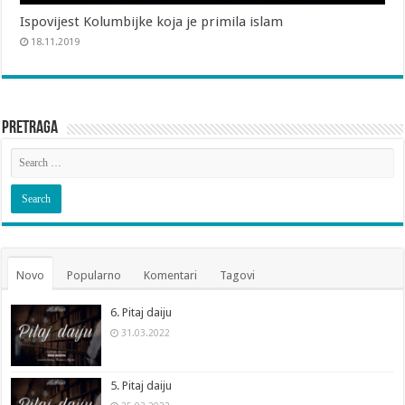
Ispovijest Kolumbijke koja je primila islam
18.11.2019
Pretraga
Novo
Popularno
Komentari
Tagovi
6. Pitaj daiju
31.03.2022
5. Pitaj daiju