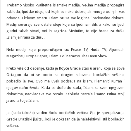
Trebamo visoko kvalitetne islamske medije. Većina medija propagira
zabludu, ljudske ideje, od kojih su neke dobre, ali mnoge od njih vas
odvode u krivom smeru. Islam pruža sve logične i racionalne dokaze.
Mediji serviraju sve ostale ideje koje su ljudi izmislili, a kako su ljudi
gladni takvih stvari, oni ih zagrizu. Međutim, to nije hrana za dušu,
Islam je hrana za dušu.
Neki mediji koje preporučujem su: Peace TV, Huda TV, Aljumuah
Magazine, Europe Paper, Islam TV i naravno The Deen Show.
Preko više od decenije, kada je Royce Gracie stao u arenu koja se zove
Octagon da bi se borio sa drugim stilovima borilačkih veština,
pobedio je sve. Ovo me uvek podseća na islam, Plemeniti Kur’an i
njegov način života. Kada se dođe do stola, Islam, sa svim njegovim
dokazima, nadvladava sve ostalo. Zabluda nestaje i samo Istina stoji
jasno, a to je Islam.
Ja (sada takođe) vodim školu borilačkih veština čija je specijalizacija
Gracie Brazilski jiujitsu, koji je dokazan da je najefektivniji stil borilačkih
veština.