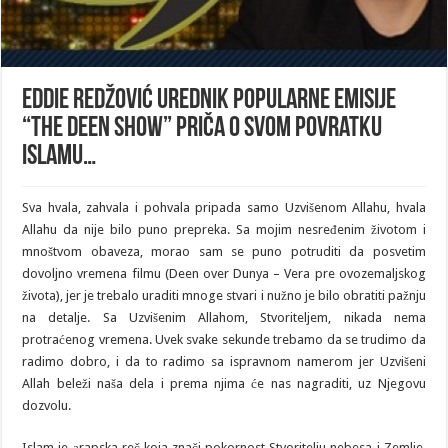
Eddie Redžović urednik popularne emisije
“The Deen Show” priča o svom povratku
islamu…
Sva hvala, zahvala i pohvala pripada samo Uzvišenom Allahu, hvala
Allahu da nije bilo puno prepreka. Sa mojim nesređenim životom i
mnoštvom obaveza, morao sam se puno potruditi da posvetim
dovoljno vremena filmu (Deen over Dunya – Vera pre ovozemaljskog
života), jer je trebalo uraditi mnoge stvari i nužno je bilo obratiti pažnju
na detalje. Sa Uzvišenim Allahom, Stvoriteljem, nikada nema
protraćenog vremena. Uvek svake sekunde trebamo da se trudimo da
radimo dobro, i da to radimo sa ispravnom namerom jer Uzvišeni
Allah beleži naša dela i prema njima će nas nagraditi, uz Njegovu
dozvolu.
Islam je аrapska reč koja znači pokornost Stvoritelju nebesa i Zemlje.