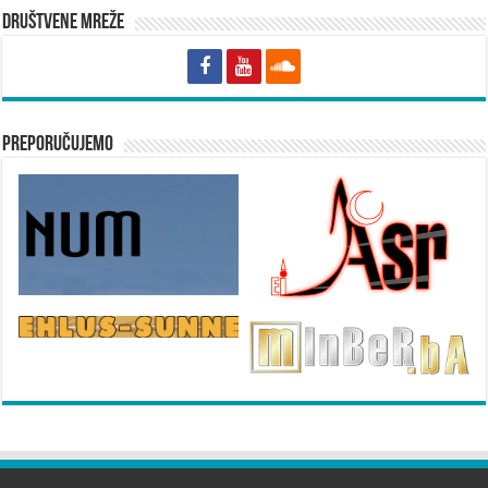
Društvene mreže
Preporučujemo