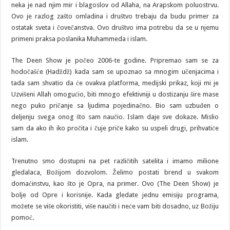
neka je nad njim mir i blagoslov od Allaha, na Arapskom poluostrvu.
Ovo je razlog zašto omladina i društvo trebaju da budu primer za
ostatak sveta i čovečanstva. Ovo društvo ima potrebu da se u njemu
primeni praksa poslanika Muhammeda i islam.
The Deen Show je počeo 2006-te godine. Pripremao sam se za
hodočašće (Hadždž) kada sam se upoznao sa mnogim učenjacima i
tada sam shvatio da će ovakva platforma, medijski prikaz, koji mi je
Uzvišeni Allah omogućio, biti mnogo efektivniji u dostizanju šire mase
nego puko pričanje sa ljudima pojedinačno. Bio sam uzbuđen o
deljenju svega onog što sam naučio. Islam daje sve dokaze. Mislio
sam da ako ih iko pročita i čuje priče kako su uspeli drugi, prihvatiće
islam.
Trenutno smo dostupni na pet različitih satelita i imamo milione
gledalaca, Božijom dozvolom. Želimo postati brend u svakom
domaćinstvu, kao što je Opra, na primer. Ovo (The Deen Show) je
bolje od Opre i korisnije. Kada gledate jednu emisiju programa,
možete se više okoristiti, više naučiti i neće vam biti dosadno, uz Božiju
pomoć.