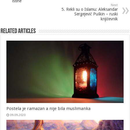
istine
Next
5. Rekli su o Islamu: Aleksandar
Sergejevič Puškin – ruski
književnik
Related Articles
Postela je ramazan a nije bila muslimanka
09.09.2020