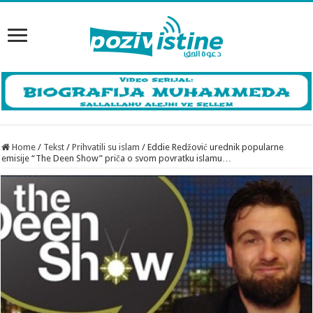
Home
/
Tekst
/
Prihvatili su islam
/
Eddie Redžović urednik popularne
emisije “The Deen Show” priča o svom povratku islamu…