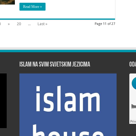
Read More »
3
»
20
...
Last »
Page 11 of 27
Islam na svim svjetskim jezicima
Od