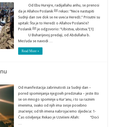
Od Ebu Hurejre, radijallahu anhu, se prenosi
da je Allahov Poslanik ﷺ rekao: ”Neće nastupiti
Sudnji dan sve dok se ne uveća Heredž.” Prisutni su
upitali: Šta je to Heredž o Allahov Poslaniče?
Poslanik ﷺ je odgovorio: “Ubistva, ubistva.”[1]
U Buharijevoj predaji, od Abdullaha b.
Mes’uda se navodi …
Read More »
anu
Od manifestacija zabrinutosti za Sudnji dan –
pored spominjanja njegovih predznaka – jeste što
se on mnogo spominje u Kur’anu, i to sa raznim
imenima, svako od njih ima svoje posebno
značenje; od tih imena nabrojaćemo sljedeća: 1-
Čas oživljenja: Rekao je Uzvišeni Allah: “Doći
…