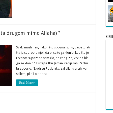
deta drugom mimo Allaha) ?
Find
Svaki musliman, nakon što spozna istinu, treba znati
šta je suprotno njoj, da bi se toga klonio, kao što je
rečeno: “Upoznao sam zlo, ne zbog zla, već da bih
ga se klonio.” Huzejfe Ibn Jeman, radijallahu ‘anhu,
bi govorio: “Ljudi su Poslanika, sallallahu alejhi ve
sellem, pitali o dobru, …
Read More »