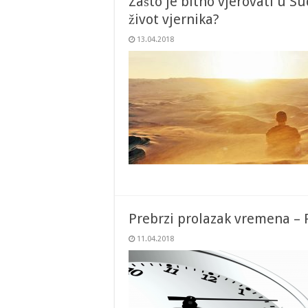
Zašto je bitno vjerovati u Su
život vjernika?
13.04.2018
Prebrzi prolazak vremena –
11.04.2018