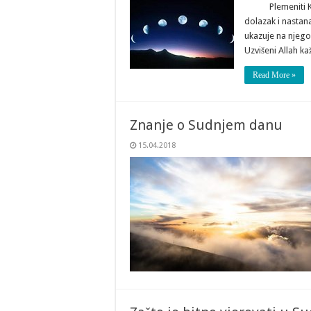
Plemeniti Kur’an
dolazak i nastan
ukazuje na njego
Uzvišeni Allah k
Read More »
Znanje o Sudnjem danu
15.04.2018