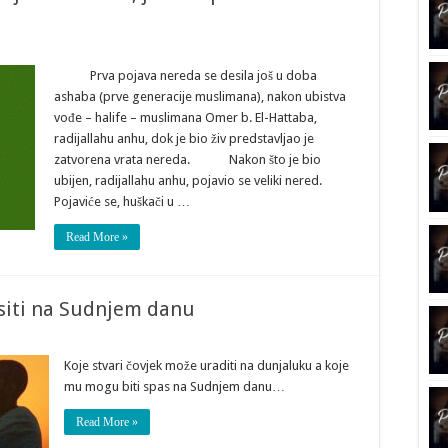
Prva pojava nereda se desila još u doba
ashaba (prve generacije muslimana), nakon ubistva
vođe – halife – muslimana Omer b. El-Hattaba,
radijallahu anhu, dok je bio živ predstavljao je
zatvorena vrata nereda. Nakon što je bio
ubijen, radijallahu anhu, pojavio se veliki nered.
Pojaviće se, huškači u …
Read More »
asiti na Sudnjem danu
Koje stvari čovjek može uraditi na dunjaluku a koje
mu mogu biti spas na Sudnjem danu…
Read More »