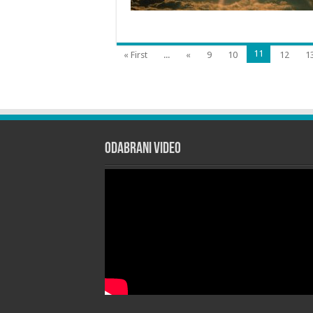
11
« First
...
«
9
10
12
1
Odabrani Video