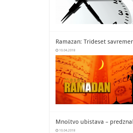
Ramazan: Trideset savremeni
10.04.2018
Mnoštvo ubistava – predzna
10.04.2018