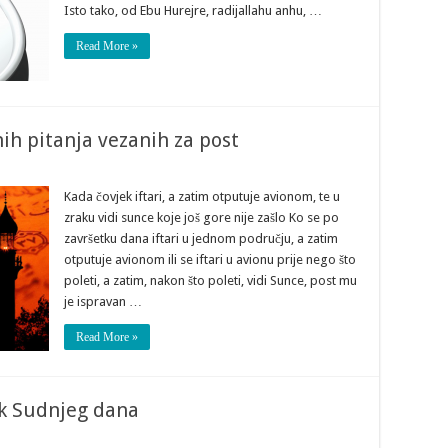
Isto tako, od Ebu Hurejre, radijallahu anhu, …
Read More »
h pitanja vezanih za post
Kada čovjek iftari, a zatim otputuje avionom, te u
zraku vidi sunce koje još gore nije zašlo Ko se po
završetku dana iftari u jednom području, a zatim
otputuje avionom ili se iftari u avionu prije nego što
poleti, a zatim, nakon što poleti, vidi Sunce, post mu
je ispravan …
Read More »
k Sudnjeg dana