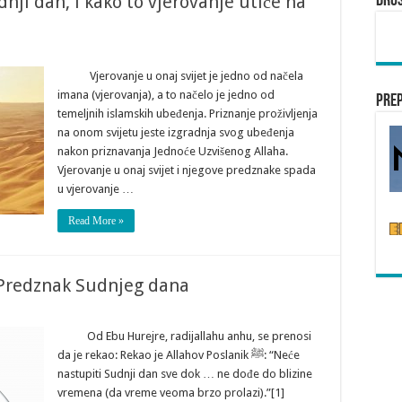
dnji dan, i kako to vjerovanje utiče na
Dru
Vjerovanje u onaj svijet je jedno od načela
imana (vjerovanja), a to načelo je jedno od
Pre
temeljnih islamskih ubeđenja. Priznanje proživljenja
na onom svijetu jeste izgradnja svog ubeđenja
nakon priznavanja Jednoće Uzvišenog Allaha.
Vjerovanje u onaj svijet i njegove predznake spada
u vjerovanje …
Read More »
 Predznak Sudnjeg dana
Od Ebu Hurejre, radijallahu anhu, se prenosi
da je rekao: Rekao je Allahov Poslanik ﷺ: “Neće
nastupiti Sudnji dan sve dok … ne dođe do blizine
vremena (da vreme veoma brzo prolazi).”[1]