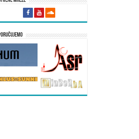
štvene mreže
poručujemo