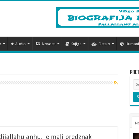
o
Audio
Novosti
Knjige
Ostalo
Humanit
Pre
N
dijallahu anhu, je mali predznak