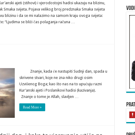
ski ajeti (stihovi) i vjerodostojni hadisi ukazuju na blizinu,
Vod
ak Smaka svijeta. Pojava velikog broj predznaka Smaka svijeta
vu blizinu i da se mi nalazimo na samom kraju ovoga svijeta:
aže: “Ljudima se bliži čas polaganja računa …
Znanje, kada će nastupiti Sudnji dan, spada u
skrivene stvari, koje ne zna niko drugi osim
Uzvišenog Boga; kao što nas na to upućuju razni
Kur’anski ajeti i Poslanikovi hadisi (kazivanja).
Znanje o tome je Allah, slavljen …
Prat
Read More »