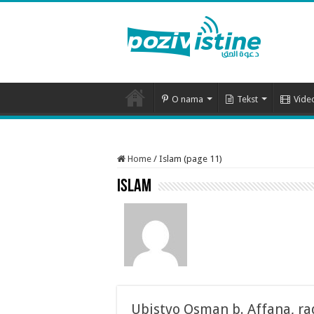
O nama
Tekst
Vide
Home
/
Islam (page 11)
Islam
Ubistvo Osman b. Affana, ra