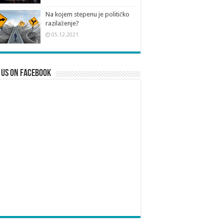
Na kojem stepenu je političko
razilaženje?
05.12.2021
 us on Facebook