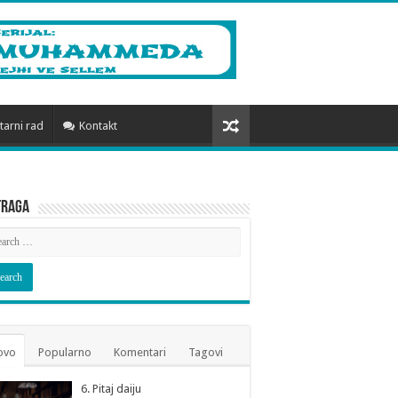
arni rad
Kontakt
traga
ovo
Popularno
Komentari
Tagovi
6. Pitaj daiju