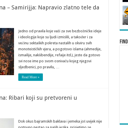
na – Samirijja: Napravio zlatno tele da
Jedno od pravila koje važi za sve bezbožničke ideje
i ideologije koje su ljudi izmislili, a također i za
Find
većinu sektaških pokreta nastalih u okviru svih
monoteističkih vjera, a pogotovo islama (ahmedije,
ismailije, nakšibendije, refaije itd.), jeste da gotovo
svi nose ime po svom osnivaču kojeg njegovi
sljedbenici, po pravilu, …
Read More »
na: Ribari koji su pretvoreni u
Dok okus bajramskih baklava i jemeka još uvijek nije
potpuno nestao sa naših jezika, prisjetimo se