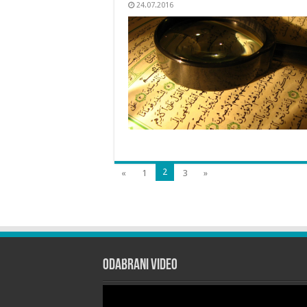
24.07.2016
2
«
1
3
»
Odabrani Video