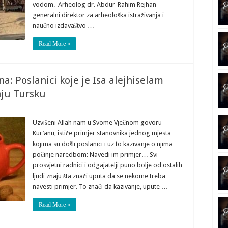
vodom. Arheolog dr. Abdur-Rahim Rejhan –
generalni direktor za arheološka istraživanja i
naučno izdavaštvo …
Read More »
na: Poslanici koje je Isa alejhiselam
nju Tursku
Uzvišeni Allah nam u Svome Vječnom govoru-
Kur’anu, ističe primjer stanovnika jednog mjesta
kojima su došli poslanici i uz to kazivanje o njima
počinje naredbom: Navedi im primjer… Svi
prosvjetni radnici i odgajatelji puno bolje od ostalih
ljudi znaju šta znači uputa da se nekome treba
navesti primjer. To znači da kazivanje, upute …
Read More »