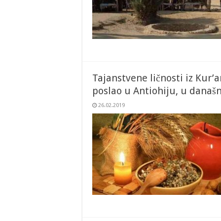
Tajanstvene ličnosti iz Kur’a
poslao u Antiohiju, u današ
26.02.2019