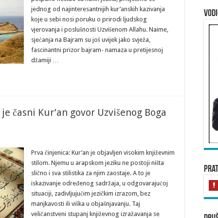
jednog od najinteresantnijih kur’anskih kazivanja
Vod
koje u sebi nosi poruku o prirodi ljudskog
vjerovanja i poslušnosti Uzvišenom Allahu. Naime,
sjećanja na Bajram su još uvijek jako svježa,
fascinantni prizor bajram- namaza u pretijesnoj
džamiji …
 je časni Kur’an govor Uzvišenog Boga
Prva činjenica: Kur’an je objavljen visokim književnim
stilom. Njemu u arapskom jeziku ne postoji ništa
Prat
slično i sva stilistika za njim zaostaje. A to je
iskazivanje određenog sadržaja, u odgovarajućoj
situaciji, zadivljujućim jezičkim izrazom, bez
manjkavosti ili viška u objašnjavanju. Taj
veličanstveni stupanj književnog izražavanja se