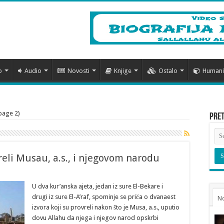
o
Audio
Novosti
Knjige
Ostalo
Humanit
page 2)
Pre
reli Musau, a.s., i njegovom narodu
U dva kur’anska ajeta, jedan iz sure El-Bekare i
drugi iz sure El-A’raf, spominje se priča o dvanaest
N
izvora koji su provreli nakon što je Musa, a.s., uputio
dovu Allahu da njega i njegov narod opskrbi