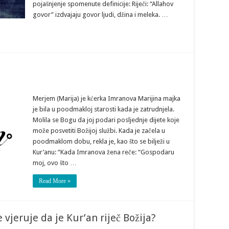
pojašnjenje spomenute definicije: Riječi: “Allahov
govor” izdvajaju govor ljudi, džina i meleka. …
Merjem (Marija) je kćerka Imranova Marijina majka
je bila u poodmakloj starosti kada je zatrudnjela.
Molila se Bogu da joj podari posljednje dijete koje
može posvetiti Božijoj službi. Kada je začela u
poodmaklom dobu, rekla je, kao što se bilježi u
Kur’anu: “Kada Imranova žena reče: “Gospodaru
moj, ovo što …
Read More »
 vjeruje da je Kur’an riječ Božija?