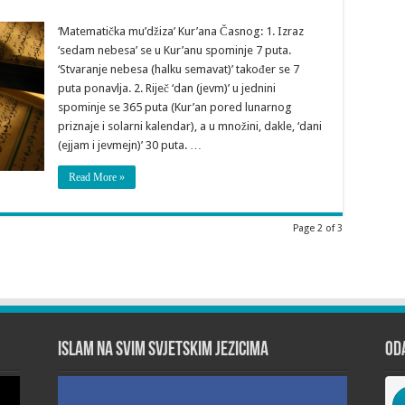
‘Matematička mu’džiza’ Kur’ana Časnog: 1. Izraz
‘sedam nebesa’ se u Kur’anu spominje 7 puta.
‘Stvaranje nebesa (halku semavat)’ također se 7
puta ponavlja. 2. Riječ ‘dan (jevm)’ u jednini
spominje se 365 puta (Kur’an pored lunarnog
priznaje i solarni kalendar), a u množini, dakle, ‘dani
(ejjam i jevmejn)’ 30 puta. …
Read More »
Page 2 of 3
Islam na svim svjetskim jezicima
Od