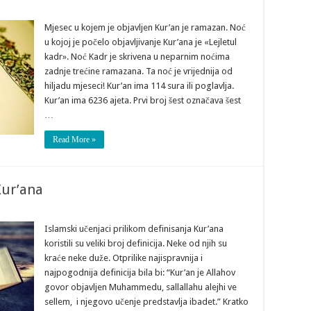
Mjesec u kojem je objavljen Kur’an je ramazan. Noć
u kojoj je počelo objavljivanje Kur’ana je «Lejletul
kadr». Noć Kadr je skrivena u neparnim noćima
zadnje trećine ramazana. Ta noć je vrijednija od
hiljadu mjeseci! Kur’an ima 114 sura ili poglavlja.
Kur’an ima 6236 ajeta. Prvi broj šest označava šest
…
Read More »
Kur’ana
Islamski učenjaci prilikom definisanja Kur’ana
koristili su veliki broj definicija. Neke od njih su
kraće neke duže. Otprilike najispravnija i
najpogodnija definicija bila bi: “Kur’an je Allahov
govor objavljen Muhammedu, sallallahu alejhi ve
sellem, i njegovo učenje predstavlja ibadet.” Kratko