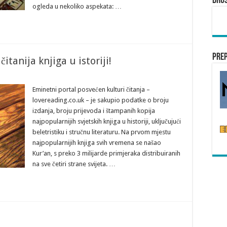
Dru
ogleda u nekoliko aspekata: …
Pre
itanija knjiga u istoriji!
Eminetni portal posvećen kulturi čitanja –
lovereading.co.uk – je sakupio podatke o broju
izdanja, broju prijevoda i štampanih kopija
najpopularnijih svjetskih knjiga u historiji, uključujući
beletristiku i stručnu literaturu. Na prvom mjestu
najpopularnijih knjiga svih vremena se našao
Kur’an, s preko 3 milijarde primjeraka distribuiranih
na sve četiri strane svijeta. …