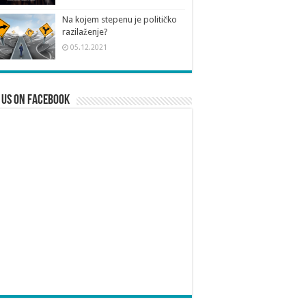
Na kojem stepenu je političko
razilaženje?
05.12.2021
 us on Facebook