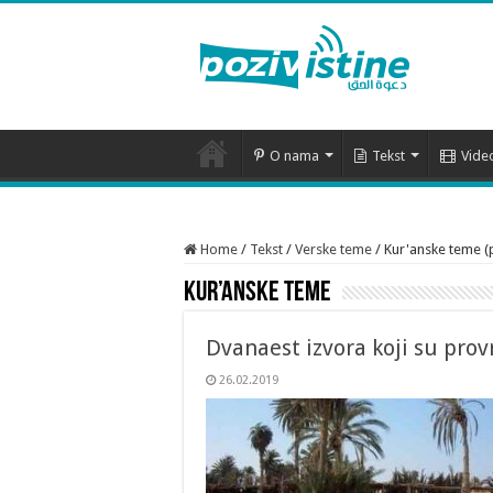
O nama
Tekst
Vide
Home
/
Tekst
/
Verske teme
/
Kur'anske teme (
Kur’anske teme
Dvanaest izvora koji su prov
26.02.2019