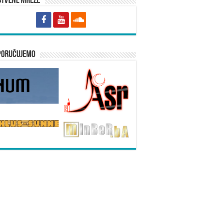
štvene mreže
poručujemo