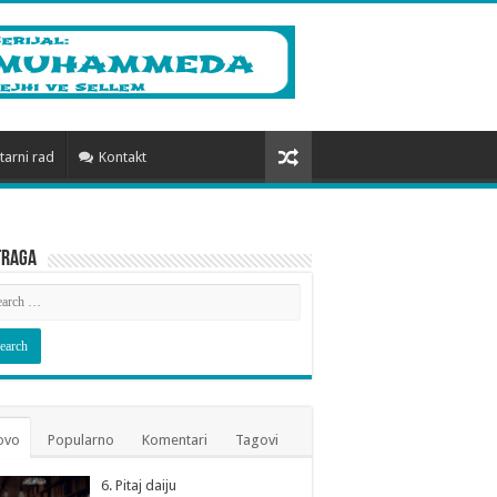
arni rad
Kontakt
traga
ovo
Popularno
Komentari
Tagovi
6. Pitaj daiju