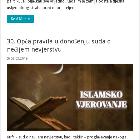
paliti kuće i pljačkati sve vrijedno. Kada im je zemlja postala tijesna,
usljed silnog straha pred neprijateljem, …
Read More »
30. Opća pravila u donošenju suda o
nečijem nevjerstvu
02.03.2019
Kufr – sud o nečijem nevjerstvu, kao i tekfir – proglašavanje nekoga