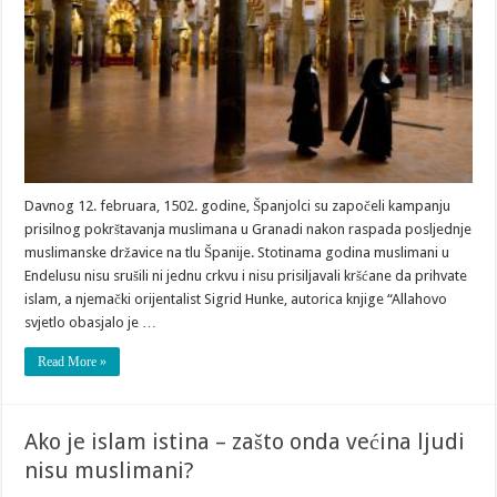
Davnog 12. februara, 1502. godine, Španjolci su započeli kampanju
prisilnog pokrštavanja muslimana u Granadi nakon raspada posljednje
muslimanske državice na tlu Španije. Stotinama godina muslimani u
Endelusu nisu srušili ni jednu crkvu i nisu prisiljavali kršćane da prihvate
islam, a njemački orijentalist Sigrid Hunke, autorica knjige “Allahovo
svjetlo obasjalo je …
Read More »
Ako je islam istina – zašto onda većina ljudi
nisu muslimani?