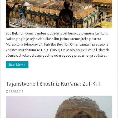
Ebu Bekr ibn Omer Lamtuni potječe iz berberskog plemena Lamtuni.
Nakon pogibije šejha Abdullaha ibn Jasina, utemeljitelja pokreta
Murabituna (Almoravidi), šejh Ebu Bekr ibn Omer Lamtuni preuzeo je
vođstvo Murabituna 451. h.g. (1059.) On je bio politički vođa i islamski
učenjak. U roku od dvije godine od njegovog preuzimanja vođstva …
Read More »
Tajanstvene ličnosti iz Kur’ana: Zul-Kifl
27.02.2019