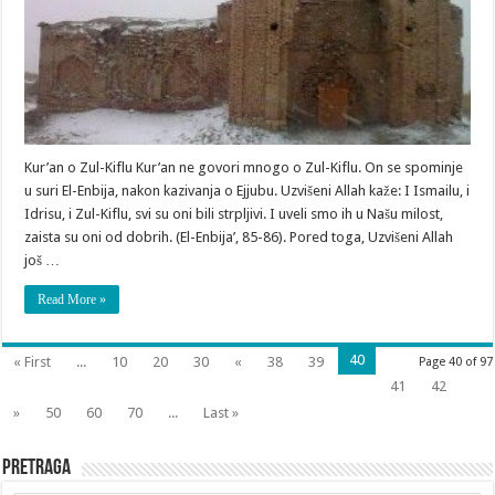
Kur’an o Zul-Kiflu Kur’an ne govori mnogo o Zul-Kiflu. On se spominje
u suri El-Enbija, nakon kazivanja o Ejjubu. Uzvišeni Allah kaže: I Ismailu, i
Idrisu, i Zul-Kiflu, svi su oni bili strpljivi. I uveli smo ih u Našu milost,
zaista su oni od dobrih. (El-Enbija’, 85-86). Pored toga, Uzvišeni Allah
još …
Read More »
40
« First
...
10
20
30
«
38
39
Page 40 of 97
41
42
»
50
60
70
...
Last »
Pretraga