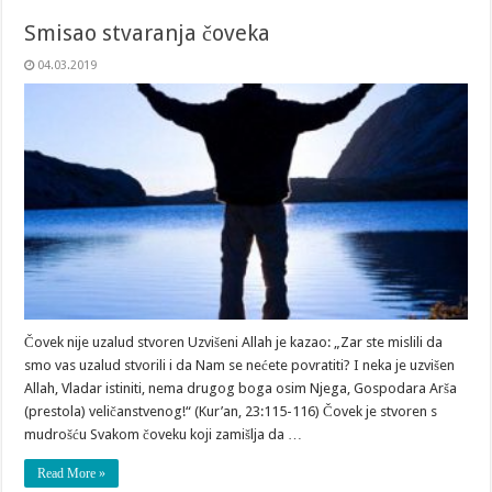
Smisao stvaranja čoveka
04.03.2019
Čovek nije uzalud stvoren Uzvišeni Allah je kazao: „Zar ste mislili da
smo vas uzalud stvorili i da Nam se nećete povratiti? I neka je uzvišen
Allah, Vladar istiniti, nema drugog boga osim Njega, Gospodara Arša
(prestola) veličanstvenog!“ (Kur’an, 23:115-116) Čovek je stvoren s
mudrošću Svakom čoveku koji zamišlja da …
Read More »