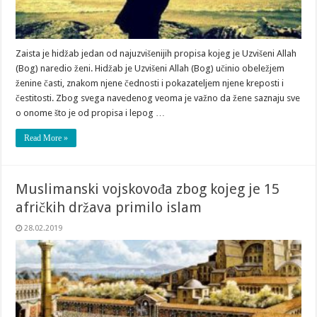
Zaista je hidžab jedan od najuzvišenijih propisa kojeg je Uzvišeni Allah
(Bog) naredio ženi. Hidžab je Uzvišeni Allah (Bog) učinio obeležjem
ženine časti, znakom njene čednosti i pokazateljem njene kreposti i
čestitosti. Zbog svega navedenog veoma je važno da žene saznaju sve
o onome što je od propisa i lepog …
Read More »
Muslimanski vojskovođa zbog kojeg je 15
afričkih država primilo islam
28.02.2019