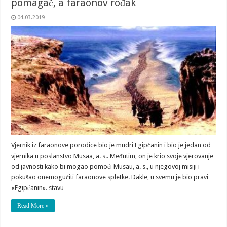
pomagač, a faraonov rođak
04.03.2019
Vjernik iz faraonove porodice bio je mudri Egipćanin i bio je jedan od
vjernika u poslanstvo Musaa, a. s.. Međutim, on je krio svoje vjerovanje
od javnosti kako bi mogao pomoći Musau, a. s., u njegovoj misiji i
pokušao onemogućiti faraonove spletke. Dakle, u svemu je bio pravi
«Egipćanin». stavu …
Read More »