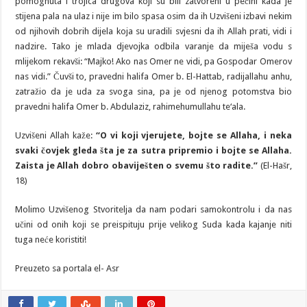
pomognuta i trojica drugova koji su bili zatvoreni u pećini kada je
stijena pala na ulaz i nije im bilo spasa osim da ih Uzvišeni izbavi nekim
od njihovih dobrih dijela koja su uradili svjesni da ih Allah prati, vidi i
nadzire. Tako je mlada djevojka odbila varanje da miješa vodu s
mlijekom rekavši: “Majko! Ako nas Omer ne vidi, pa Gospodar Omerov
nas vidi.” Čuvši to, pravedni halifa Omer b. El-Hattab, radijallahu anhu,
zatražio da je uda za svoga sina, pa je od njenog potomstva bio
pravedni halifa Omer b. Abdulaziz, rahimehumullahu te‘ala.
Uzvišeni Allah kaže:
“O vi koji vjerujete, bojte se Allaha, i neka
svaki čovjek gleda šta je za sutra pripremio i bojte se Allaha.
Zaista je Allah dobro obaviješten o svemu što radite.”
(El-Hašr,
18)
Molimo Uzvišenog Stvoritelja da nam podari samokontrolu i da nas
učini od onih koji se preispituju prije velikog Suda kada kajanje niti
tuga neće koristiti!
Preuzeto sa portala el- Asr