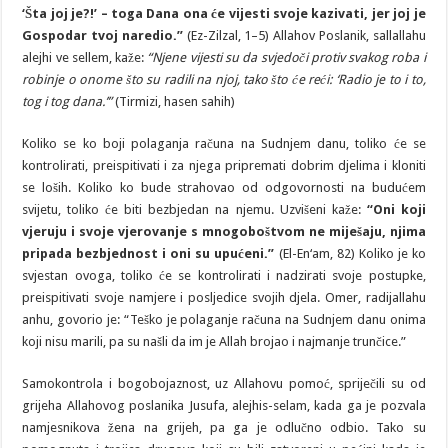
‘Šta joj je?!’ – toga Dana ona će vijesti svoje kazivati, jer joj je
Gospodar tvoj naredio.”
(Ez-Zilzal, 1–5) Allahov Poslanik, sallallahu
alejhi ve sellem, kaže:
“Njene vijesti su da svjedoči protiv svakog roba i
robinje o onome što su radili na njoj, tako što će reći: ‘Radio je to i to,
tog i tog dana.’”
(Tirmizi, hasen sahih)
Koliko se ko boji polaganja računa na Sudnjem danu, toliko će se
kontrolirati, preispitivati i za njega pripremati dobrim djelima i kloniti
se loših. Koliko ko bude strahovao od odgovornosti na budućem
svijetu, toliko će biti bezbjedan na njemu. Uzvišeni kaže:
“Oni koji
vjeruju i svoje vjerovanje s mnogoboštvom ne miješaju, njima
pripada bezbjednost i oni su upućeni.”
(El-En‘am, 82) Koliko je ko
svjestan ovoga, toliko će se kontrolirati i nadzirati svoje postupke,
preispitivati svoje namjere i posljedice svojih djela. Omer, radijallahu
anhu, govorio je: “Teško je polaganje računa na Sudnjem danu onima
koji nisu marili, pa su našli da im je Allah brojao i najmanje trunčice.”
Samokontrola i bogobojaznost, uz Allahovu pomoć, spriječili su od
grijeha Allahovog poslanika Jusufa, alejhis-selam, kada ga je pozvala
namjesnikova žena na grijeh, pa ga je odlučno odbio. Tako su