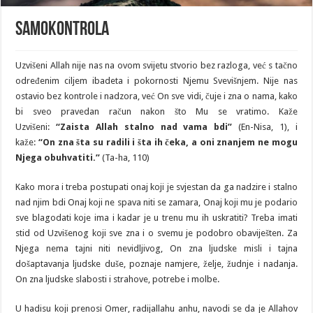
Samokontrola
Uzvišeni Allah nije nas na ovom svijetu stvorio bez razloga, već s tačno
određenim ciljem ibadeta i pokornosti Njemu Svevišnjem. Nije nas
ostavio bez kontrole i nadzora, već On sve vidi, čuje i zna o nama, kako
bi sveo pravedan račun nakon što Mu se vratimo. Kaže
Uzvišeni:
“Zaista Allah stalno nad vama bdi”
(En-Nisa, 1), i
kaže:
“On zna šta su radili i šta ih čeka, a oni znanjem ne mogu
Njega obuhvatiti.”
(Ta-ha, 110)
Kako mora i treba postupati onaj koji je svjestan da ga nadzire i stalno
nad njim bdi Onaj koji ne spava niti se zamara, Onaj koji mu je podario
sve blagodati koje ima i kadar je u trenu mu ih uskratiti? Treba imati
stid od Uzvišenog koji sve zna i o svemu je podobro obaviješten. Za
Njega nema tajni niti nevidljivog, On zna ljudske misli i tajna
došaptavanja ljudske duše, poznaje namjere, želje, žudnje i nadanja.
On zna ljudske slabosti i strahove, potrebe i molbe.
U hadisu koji prenosi Omer, radijallahu anhu, navodi se da je Allahov