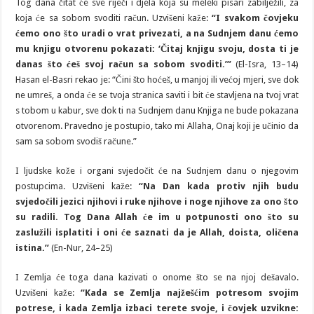
Tog dana čitat će sve riječi i djela koja su meleki pisari zabilježili, za
koja će sa sobom svoditi račun. Uzvišeni kaže:
“I svakom čovjeku
ćemo ono što uradi o vrat privezati, a na Sudnjem danu ćemo
mu knjigu otvorenu pokazati: ‘Čitaj knjigu svoju, dosta ti je
danas što ćeš svoj račun sa sobom svoditi.’”
(El-Isra, 13–14)
Hasan el-Basri rekao je: “Čini što hoćeš, u manjoj ili većoj mjeri, sve dok
ne umreš, a onda će se tvoja stranica saviti i bit će stavljena na tvoj vrat
s tobom u kabur, sve dok ti na Sudnjem danu Knjiga ne bude pokazana
otvorenom. Pravedno je postupio, tako mi Allaha, Onaj koji je učinio da
sam sa sobom svodiš račune.”
I ljudske kože i organi svjedočit će na Sudnjem danu o njegovim
postupcima. Uzvišeni kaže:
“Na Dan kada protiv njih budu
svjedočili jezici njihovi i ruke njihove i noge njihove za ono što
su radili. Tog Dana Allah će im u potpunosti ono što su
zaslužili isplatiti i oni će saznati da je Allah, doista, oličena
istina.”
(En-Nur, 24–25)
I Zemlja će toga dana kazivati o onome što se na njoj dešavalo.
Uzvišeni kaže:
“Kada se Zemlja najžešćim potresom svojim
potrese, i kada Zemlja izbaci terete svoje, i čovjek uzvikne: