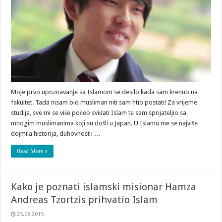
Moje prvo upoznavanje sa Islamom se desilo kada sam krenuo na
fakultet. Tada nisam bio musliman niti sam htio postati! Za vrijeme
studija, sve mi se više počeo sviđati Islam te sam sprijateljio sa
mnogim muslimanima koji su došli u Japan. U Islamu me se najviše
dojmila historija, duhovnost i …
Read More »
Kako je poznati islamski misionar Hamza
Andreas Tzortzis prihvatio Islam
25.08.2015