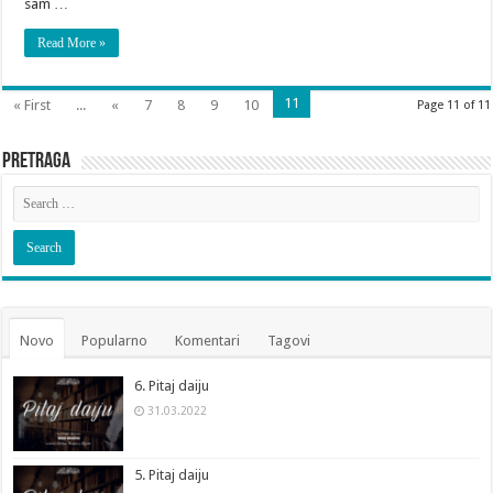
sam …
Read More »
11
« First
...
«
7
8
9
10
Page 11 of 11
Pretraga
Novo
Popularno
Komentari
Tagovi
6. Pitaj daiju
31.03.2022
5. Pitaj daiju