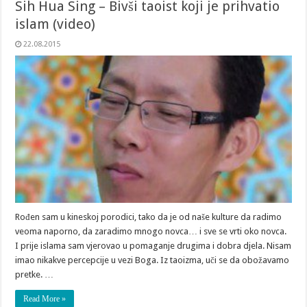
Sih Hua Sing – Bivši taoist koji je prihvatio
islam (video)
22.08.2015
Rođen sam u kineskoj porodici, tako da je od naše kulture da radimo
veoma naporno, da zaradimo mnogo novca… i sve se vrti oko novca.
I prije islama sam vjerovao u pomaganje drugima i dobra djela. Nisam
imao nikakve percepcije u vezi Boga. Iz taoizma, uči se da obožavamo
pretke. …
Read More »