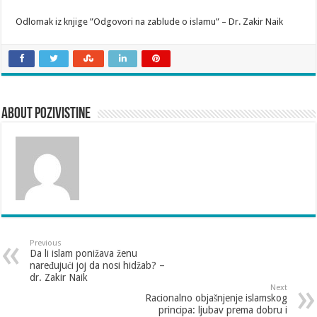
Odlomak iz knjige ”Odgovori na zablude o islamu” – Dr. Zakir Naik
About pozivistine
Previous
Da li islam ponižava ženu
naređujući joj da nosi hidžab? –
dr. Zakir Naik
Next
Racionalno objašnjenje islamskog
principa: ljubav prema dobru i