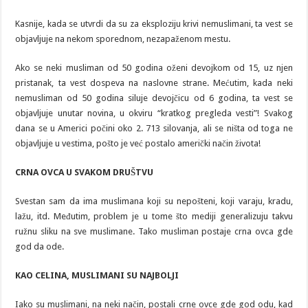
Kasnije, kada se utvrdi da su za eksploziju krivi nemuslimani, ta vest se
objavljuje na nekom sporednom, nezapaženom mestu.
Ako se neki musliman od 50 godina oženi devojkom od 15, uz njen
pristanak, ta vest dospeva na naslovne strane. Mećutim, kada neki
nemusliman od 50 godina siluje devojčicu od 6 godina, ta vest se
objavljuje unutar novina, u okviru “kratkog pregleda vesti”! Svakog
dana se u Americi počini oko 2. 713 silovanja, ali se ništa od toga ne
objavljuje u vestima, pošto je već postalo američki način života!
CRNA OVCA U SVAKOM DRUŠTVU
Svestan sam da ima muslimana koji su nepošteni, koji varaju, kradu,
lažu, itd. Međutim, problem je u tome što mediji generalizuju takvu
ružnu sliku na sve muslimane. Tako musliman postaje crna ovca gde
god da ode.
KAO CELINA, MUSLIMANI SU NAJBOLJI
Iako su muslimani, na neki način, postali crne ovce gde god odu, kad