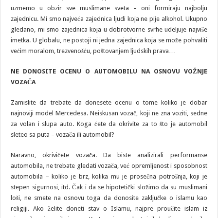
uzmemo u obzir sve muslimane sveta – oni formiraju najbolju
zajednicu. Mi smo najveća zajednica ljudi koja ne pije alkohol. Ukupno
gledano, mi smo zajednica koja u dobrotvorne svrhe udeljuje najviše
imetka. U globalu, ne postoji ni jedna zajednica koja se može pohvaliti
većim moralom, trezvenošću, poštovanjem ljudskih prava…
NE DONOSITE OCENU O AUTOMOBILU
NA OSNOVU VOŽNJE
VOZAČA
Zamislite da trebate da donesete ocenu o tome koliko je dobar
najnoviji model Mercedesa. Neiskusan vozač, koji ne zna voziti, sedne
za volan i slupa auto. Koga ćete da okrivite za to što je automobil
sleteo sa puta – vozača ili automobil?
Naravno, okrivićete vozača. Da biste analizirali performanse
automobila, ne trebate gledati vozača, već opremljenost i sposobnost
automobila – koliko je brz, kolika mu je prosečna potrošnja, koji je
stepen sigurnosi, itd. Čak i da se hipotetički složimo da su muslimani
loši, ne smete na osnovu toga da donosite zaključke o islamu kao
religiji. Ako želite doneti stav o Islamu, najpre proučite islam iz