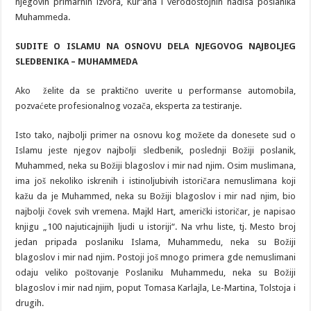
njegovih primarnih izvora, Kur’ana i verodostojnih hadisa poslanika
Muhammeda.
SUDITE O ISL
AMU
NA OSNOVU
DELA NJEGOVOG NAJBOLJEG
S
L
EDBENIKA
–
MUH
AMM
EDA
Ako želite da se praktično uverite u performanse automobila,
pozvaćete profesionalnog vozača, eksperta za testiranje.
Isto tako, najbolji primer na osnovu kog možete da donesete sud o
Islamu jeste njegov najbolji sledbenik, poslednji Božiji poslanik,
Muhammed, neka su Božiji blagoslov i mir nad njim. Osim muslimana,
ima još nekoliko iskrenih i istinoljubivih istoričara nemuslimana koji
kažu da je Muhammed, neka su Božiji blagoslov i mir nad njim, bio
najbolji čovek svih vremena. Majkl Hart, američki istoričar, je napisao
knjigu „100 najuticajnijih ljudi u istoriji“. Na vrhu liste, tj. Mesto broj
jedan pripada poslaniku Islama, Muhammedu, neka su Božiji
blagoslov i mir nad njim. Postoji još mnogo primera gde nemuslimani
odaju veliko poštovanje Poslaniku Muhammedu, neka su Božiji
blagoslov i mir nad njim, poput Tomasa Karlajla, Le-Martina, Tolstoja i
drugih.