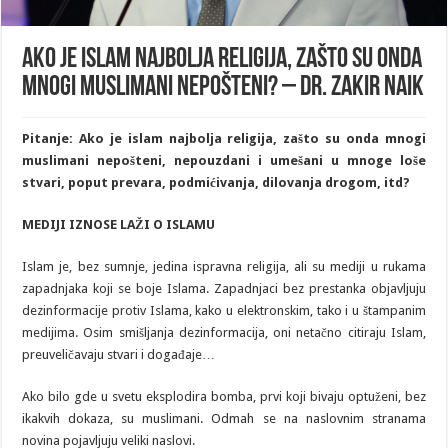
Ako je islam najbolja religija, zašto su onda
mnogi muslimani nepošteni? – Dr. Zakir Naik
Pitanje: Ako je
i
slam najbolja religija, zašto su onda
mnogi
muslimani
nepošteni, nepouzdani i umešani u mnoge loše
stvari,
poput prevara, podmićivanja, dilovanja drogom, itd?
MEDIJI IZNOSE LAŽI O ISLAMU
Islam je, bez sumnje, jedina ispravna religija, ali su mediji u rukama
zapadnjaka koji se boje Islama. Zapadnjaci bez prestanka objavljuju
dezinformacije protiv Islama, kako u elektronskim, tako i u štampanim
medijima. Osim smišljanja dezinformacija, oni netačno citiraju Islam,
preuveličavaju stvari i događaje…
Ako bilo gde u svetu eksplodira bomba, prvi koji bivaju optuženi, bez
ikakvih dokaza, su muslimani. Odmah se na naslovnim stranama
novina pojavljuju veliki naslovi.